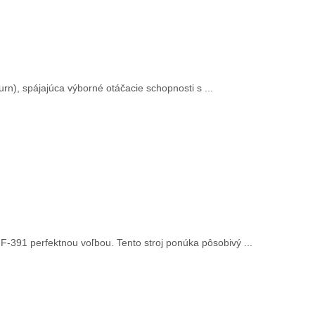
n), spájajúca výborné otáčacie schopnosti s ...
F-391 perfektnou voľbou. Tento stroj ponúka pôsobivý ...