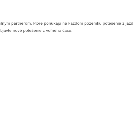
lným partnerom, ktoré ponúkajú na každom pozemku potešenie z jazdy či
objavte nové potešenie z voľného času.