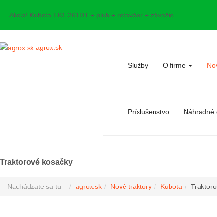
Akcia! Kubota EK1 261DT + pluh + rotaváor + závažie
agrox.sk
Služby
O firme
Nov
Príslušenstvo
Náhradné d
Traktorové kosačky
Nachádzate sa tu:
agrox.sk
Nové traktory
Kubota
Traktor