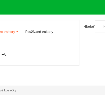
Hľadať
é traktory
Používané traktory
iely
ové kosačky