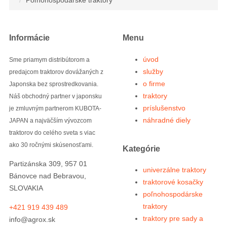
Informácie
Menu
úvod
Sme priamym distribútorom a
služby
predajcom traktorov dovážaných z
o firme
Japonska bez sprostredkovania.
traktory
Náš obchodný partner v japonsku
príslušenstvo
je zmluvným partnerom KUBOTA-
náhradné diely
JAPAN a najväčším vývozcom
traktorov do celého sveta s viac
ako 30 ročnými skúsenosťami.
Kategórie
Partizánska 309, 957 01
univerzálne traktory
Bánovce nad Bebravou,
traktorové kosačky
SLOVAKIA
poľnohospodárske
traktory
+421 919 439 489
traktory pre sady a
info@agrox.sk