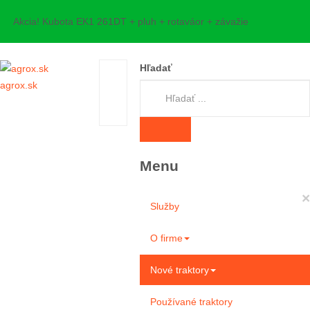
Akcia! Kubota EK1 261DT + pluh + rotaváor + závažie
Hľadať
agrox.sk
Menu
×
Služby
O firme
Nové traktory
Používané traktory