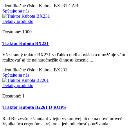
identifikačné číslo
: Kubota BX231 CAB
Spýtajte sa nás
Detaily produktu
Dostupné: 1000
Traktor Kubota BX231
Všestranný traktor BX231 sa ľahko riadi a ovláda a umožňuje vám
realizovať aj tie najnáročnejšie činnosti kosenia ...
identifikačné číslo
: Kubota BX231
Spýtajte sa nás
Detaily produktu
Dostupné: 1
Traktor Kubota B2261 D ROPS
Rad B2 zvyšuje štandard v tejto výkonovej triede na novú úroveň.
Vynikajúca ergonómia, výkon a jednoduchosť používania ...