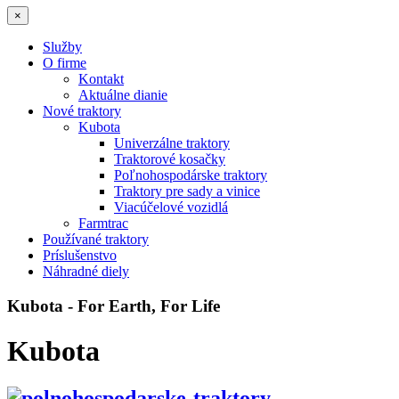
×
Služby
O firme
Kontakt
Aktuálne dianie
Nové traktory
Kubota
Univerzálne traktory
Traktorové kosačky
Poľnohospodárske traktory
Traktory pre sady a vinice
Viacúčelové vozidlá
Farmtrac
Používané traktory
Príslušenstvo
Náhradné diely
Kubota - For Earth, For Life
Kubota