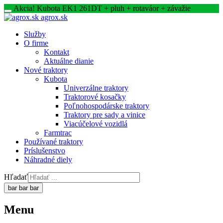
Akcia! Kubota EK1 261DT + pluh + rotaváor + závažie
agrox.sk
Služby
O firme
Kontakt
Aktuálne dianie
Nové traktory
Kubota
Univerzálne traktory
Traktorové kosačky
Poľnohospodárske traktory
Traktory pre sady a vinice
Viacúčelové vozidlá
Farmtrac
Používané traktory
Príslušenstvo
Náhradné diely
Hľadať
bar
bar
bar
Menu