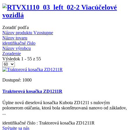
Viacúčelové
vozidlá
Zoradiť podľa
Názov produktu Vzostupne
Názov tovaru
identifikačné číslo
Názov výrobcu
Zoradenie
Výsledok 1 - 55 z 55
Dostupné: 1000
Traktorová kosačka ZD1211R
Úplne nová dieselová kosačka Kubota ZD1211 s nulovým
polomerom otáčania, ktorá bola skonštruovaná nanovo od základov,
...
identifikačné číslo
: Traktorová kosačka ZD1211R
Spýtajte sa nás