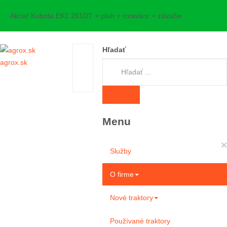
Akcia! Kubota EK1 261DT + pluh + rotaváor + závažie
Hľadať
agrox.sk
Menu
×
Služby
O firme
Nové traktory
Používané traktory