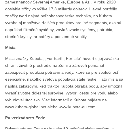
zamestnancov Severnej Amerike, Európe a Ázii. V roku 2020
dosiahla tržby vo výške 17,3 miliardy dolárov. Hlavné portfólio
značky tvorí najmä poľnohospodárska technika, no Kubota
vyrába aj množstvo ďalších produktov pre iné segmenty, ako sú
napríklad filtračné systémy, zavlažovacie systémy, potrubia,
strešné krytiny, armatúry a podzemné ventily.
Misia
Misia značky Kubota, „For Earth, For Life“ hovorí o jej záväzku
chrániť životné prostredie na Zemi a zároveň pomáhať
zabezpečiť produkciu potravín a vody, ktoré sú pre spoločnosť
esenciálne, nakoľko svetová populácia stále rastie. Táto misia sa
napĺňa zakaždým, keď traktor Kubota obrába pôdu, aby umožnil
vyrásť životne dôležitej surovine, vytvoril cestu pre vodu alebo
vybudoval útočisko. Viac informácií o Kubota nájdete na
www.kubota-global.net alebo www.kubota-eu.com.
Pulverizadores Fede
Pulverizadores Fede s viac ako 50-ročnými skúsenosťami je