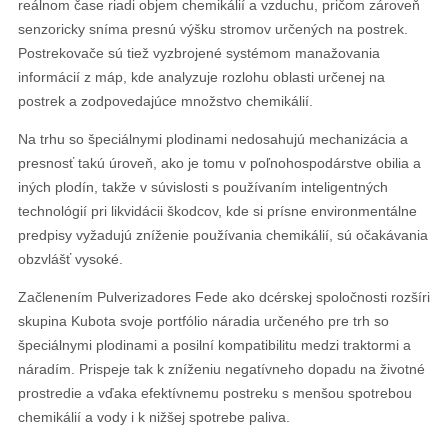
reálnom čase riadi objem chemikálií a vzduchu, pričom zároveň
senzoricky sníma presnú výšku stromov určených na postrek.
Postrekovače sú tiež vyzbrojené systémom manažovania
informácií z máp, kde analyzuje rozlohu oblasti určenej na
postrek a zodpovedajúce množstvo chemikálií.
Na trhu so špeciálnymi plodinami nedosahujú mechanizácia a
presnosť takú úroveň, ako je tomu v poľnohospodárstve obilia a
iných plodín, takže v súvislosti s používaním inteligentných
technológií pri likvidácii škodcov, kde si prísne environmentálne
predpisy vyžadujú zníženie používania chemikálií, sú očakávania
obzvlášť vysoké.
Začlenením Pulverizadores Fede ako dcérskej spoločnosti rozšíri
skupina Kubota svoje portfólio náradia určeného pre trh so
špeciálnymi plodinami a posilní kompatibilitu medzi traktormi a
náradím. Prispeje tak k zníženiu negatívneho dopadu na životné
prostredie a vďaka efektívnemu postreku s menšou spotrebou
chemikálií a vody i k nižšej spotrebe paliva.