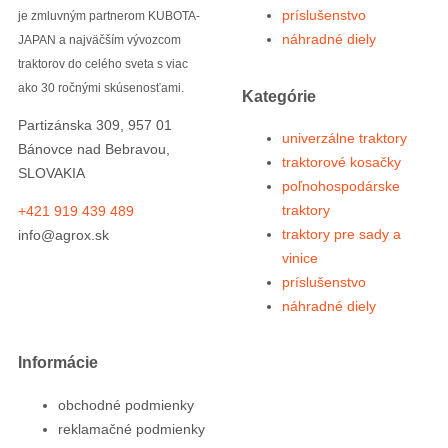
príslušenstvo
je zmluvným partnerom KUBOTA-
náhradné diely
JAPAN a najväčším vývozcom
traktorov do celého sveta s viac
ako 30 ročnými skúsenosťami.
Kategórie
Partizánska 309, 957 01
univerzálne traktory
Bánovce nad Bebravou,
traktorové kosačky
SLOVAKIA
poľnohospodárske
traktory
+421 919 439 489
traktory pre sady a
info@agrox.sk
vinice
príslušenstvo
náhradné diely
Informácie
obchodné podmienky
reklamačné podmienky