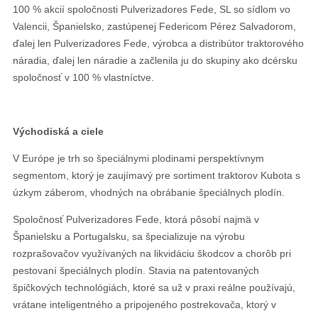
100 % akcií spoločnosti Pulverizadores Fede, SL so sídlom vo
Valencii, Španielsko, zastúpenej Federicom Pérez Salvadorom,
ďalej len Pulverizadores Fede, výrobca a distribútor traktorového
náradia, ďalej len náradie a začlenila ju do skupiny ako dcérsku
spoločnosť v 100 % vlastníctve.
Východiská a ciele
V Európe je trh so špeciálnymi plodinami perspektívnym
segmentom, ktorý je zaujímavý pre sortiment traktorov Kubota s
úzkym záberom, vhodných na obrábanie špeciálnych plodín.
Spoločnosť Pulverizadores Fede, ktorá pôsobí najmä v
Španielsku a Portugalsku, sa špecializuje na výrobu
rozprašovačov využívaných na likvidáciu škodcov a chorôb pri
pestovaní špeciálnych plodín. Stavia na patentovaných
špičkových technológiách, ktoré sa už v praxi reálne používajú,
vrátane inteligentného a pripojeného postrekovača, ktorý v