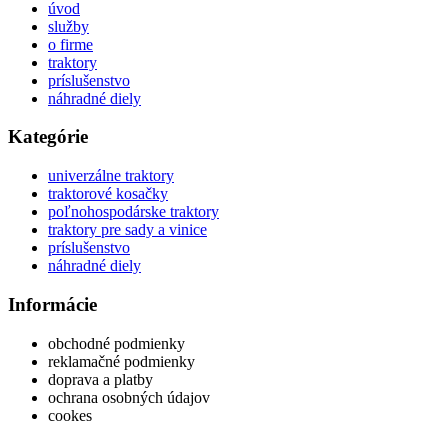
úvod
služby
o firme
traktory
príslušenstvo
náhradné diely
Kategórie
univerzálne traktory
traktorové kosačky
poľnohospodárske traktory
traktory pre sady a vinice
príslušenstvo
náhradné diely
Informácie
obchodné podmienky
reklamačné podmienky
doprava a platby
ochrana osobných údajov
cookes