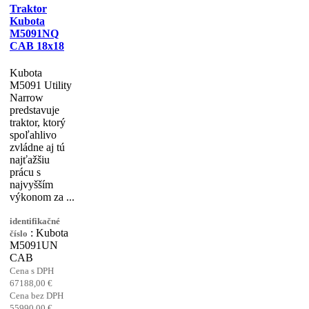
Traktor
Kubota
M5091NQ
CAB 18x18
Kubota
M5091 Utility
Narrow
predstavuje
traktor, ktorý
spoľahlivo
zvládne aj tú
najťažšiu
prácu s
najvyšším
výkonom za ...
identifikačné
: Kubota
číslo
M5091UN
CAB
Cena s DPH
67188,00 €
Cena bez DPH
55990,00 €