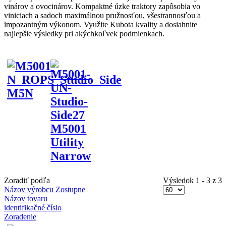
vinárov a ovocinárov. Kompaktné úzke traktory zapôsobia vo
viniciach a sadoch maximálnou pružnosťou, všestrannosťou a
impozantným výkonom. Využite Kubota kvality a dosiahnite
najlepšie výsledky pri akýchkoľvek podmienkach.
M5N
M5001
Utility
Narrow
Zoradiť podľa
Výsledok 1 - 3 z 3
Názov výrobcu Zostupne
Názov tovaru
identifikačné číslo
Zoradenie