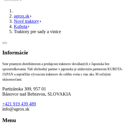
agrox.sk
Nové traktory
Kubota
Traktory pre sady a vinice
Informácie
Sme priamym distribútorom a predajcom traktorov dovážaných z Japonska bez
sprostredkovania. Náš obchodný partner v japonsku je zmluvným partnerom KUBOTA-
JAPAN a najväčším vývozcom traktorov do celého sveta s viac ako 30 ročnými
skúsenosťami.
Partizánska 309, 957 01
Bánovce nad Bebravou, SLOVAKIA
+421 919 439 489
info@agrox.sk
Menu