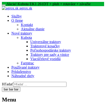
Akcia! Kubota EK1 261DT + pluh + rotaváor + závažie
agrox.sk
Služby
O firme
Kontakt
Aktuálne dianie
Nové traktory
Kubota
Univerzálne traktory
Traktorové kosačky
Poľnohospodárske traktory
Traktory pre sady a vinice
Viacúčelové vozidlá
Farmtrac
Používané traktory
Príslušenstvo
Náhradné diely
Hľadať
bar
bar
bar
Menu