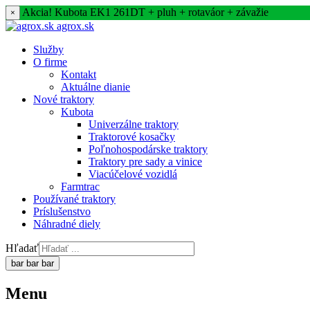
Akcia! Kubota EK1 261DT + pluh + rotaváor + závažie
agrox.sk
Služby
O firme
Kontakt
Aktuálne dianie
Nové traktory
Kubota
Univerzálne traktory
Traktorové kosačky
Poľnohospodárske traktory
Traktory pre sady a vinice
Viacúčelové vozidlá
Farmtrac
Používané traktory
Príslušenstvo
Náhradné diely
Hľadať
bar
bar
bar
Menu