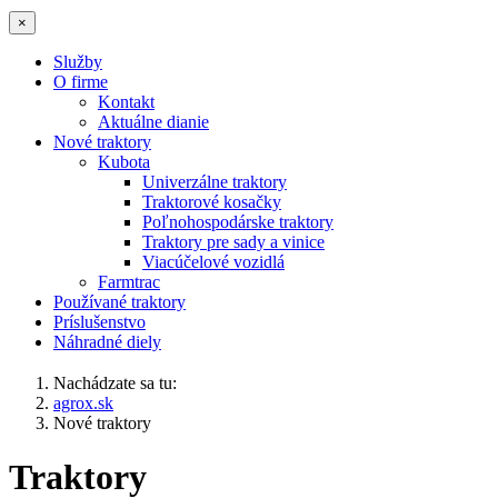
×
Služby
O firme
Kontakt
Aktuálne dianie
Nové traktory
Kubota
Univerzálne traktory
Traktorové kosačky
Poľnohospodárske traktory
Traktory pre sady a vinice
Viacúčelové vozidlá
Farmtrac
Používané traktory
Príslušenstvo
Náhradné diely
Nachádzate sa tu:
agrox.sk
Nové traktory
Traktory