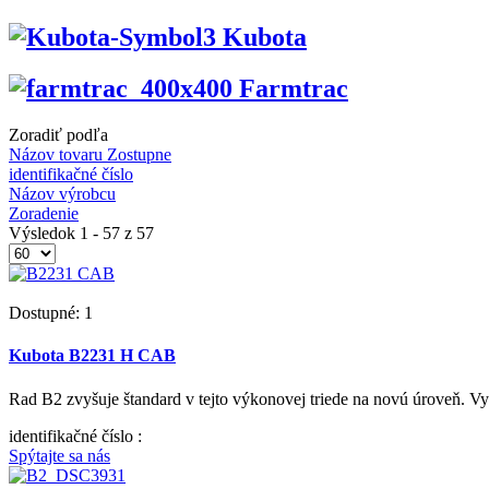
Kubota
Farmtrac
Zoradiť podľa
Názov tovaru Zostupne
identifikačné číslo
Názov výrobcu
Zoradenie
Výsledok 1 - 57 z 57
Dostupné: 1
Kubota B2231 H CAB
Rad B2 zvyšuje štandard v tejto výkonovej triede na novú úroveň. V
identifikačné číslo
:
Spýtajte sa nás