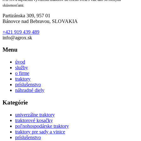
skúsenosťami.
Partizánska 309, 957 01
Bánovce nad Bebravou, SLOVAKIA
+421 919 439 489
info@agrox.sk
Menu
úvod
služby
o firme
traktory
príslušenstvo
náhradné diely
Kategórie
univerzálne traktory
traktorové kosačky
poľnohospodárske traktory
traktory pre sady a vinice
príslušenstvo