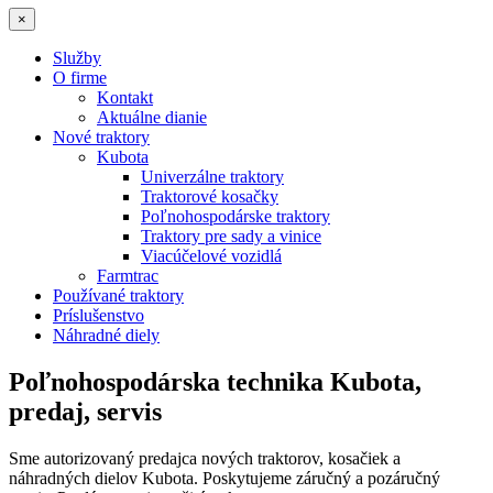
×
Služby
O firme
Kontakt
Aktuálne dianie
Nové traktory
Kubota
Univerzálne traktory
Traktorové kosačky
Poľnohospodárske traktory
Traktory pre sady a vinice
Viacúčelové vozidlá
Farmtrac
Používané traktory
Príslušenstvo
Náhradné diely
Poľnohospodárska technika Kubota,
predaj, servis
Sme autorizovaný predajca nových traktorov, kosačiek a
náhradných dielov Kubota. Poskytujeme záručný a pozáručný