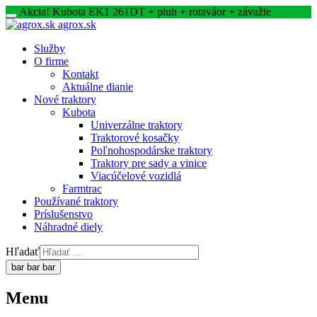
Akcia! Kubota EK1 261DT + pluh + rotaváor + závažie
agrox.sk
Služby
O firme
Kontakt
Aktuálne dianie
Nové traktory
Kubota
Univerzálne traktory
Traktorové kosačky
Poľnohospodárske traktory
Traktory pre sady a vinice
Viacúčelové vozidlá
Farmtrac
Používané traktory
Príslušenstvo
Náhradné diely
Hľadať
bar
bar
bar
Menu