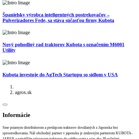
Španielsky výrobca inteligentných postrekovačov –
Pulverizadores Fede, sa stáva súčasťou firmy Kubota
Nový pohodlný rad traktorov Kubota s označením M6001
Utility
Kubota investuje do AgTech Startupu so sídlom v USA
agrox.sk
Informácie
Sme priamym distribútorom a predajcom traktorov dovážaných z Japonska bez
sprostredkovania. Náš obchodný partner v japonsku je zmluvným partnerom KUBOTA-
JAPAN a najväčším vývozcom traktorov do celého sveta s viac ako 30 ročnými