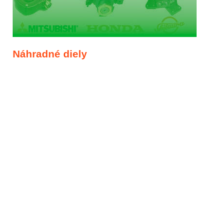
Náhradné diely
Náhradné diely a príslušentvo pre traktory KUBOTA a iné.