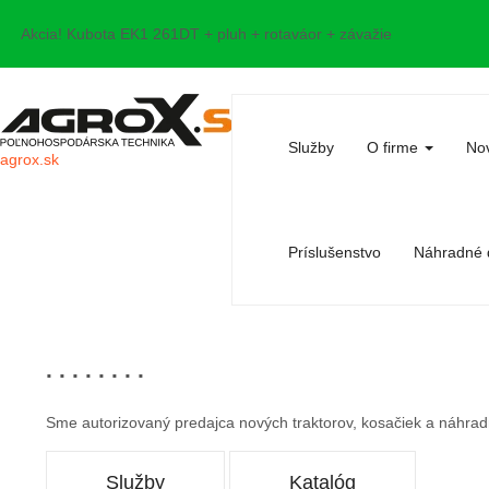
Akcia! Kubota EK1 261DT + pluh + rotaváor + závažie
Služby
O firme
Nov
agrox.sk
Príslušenstvo
Náhradné d
. . . . . . . .
Sme autorizovaný predajca nových traktorov, kosačiek a náhrad
Služby
Katalóg