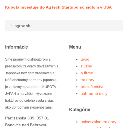
Kubota investuje do AgTech Startupu so sídlom v USA
agrox.sk
Informácie
Menu
úvod
Sme priamym distribútorom a
služby
predajcom traktorov dovážaných z
o firme
Japonska bez sprostredkovania.
traktory
Náš obchodný partner v japonsku
príslušenstvo
je zmluvným partnerom KUBOTA-
náhradné diely
JAPAN a najväčším vývozcom
traktorov do celého sveta s viac
ako 30 ročnými skúsenosťami.
Kategórie
Partizánska 309, 957 01
univerzálne traktory
Bánovce nad Bebravou,