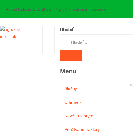
Akcia! Kubota EK1 261DT + pluh + rotaváor + závažie
Hľadať
agrox.sk
Menu
×
Služby
O firme
Nové traktory
Používané traktory