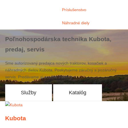
Príslušenstvo
Náhradné diely
Poľnohospodárska technika Kubota,
predaj, servis
Sme autorizovaný predajca nových traktorov, kosačiek a
náhradných dielov Kubota. Poskytujeme záručný a pozáručný
servis. Predávame aj použité traktory.
Služby
Katalóg
Kubota