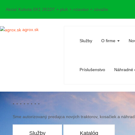
Akcia! Kubota EK1 261DT + pluh + rotaváor + závažie
agrox.sk
Služby
O firme
Nov
Príslušenstvo
Náhradné d
. . . . . . . .
Sme autorizovaný predajca nových traktorov, kosačiek a náhrad
Služby
Katalóg