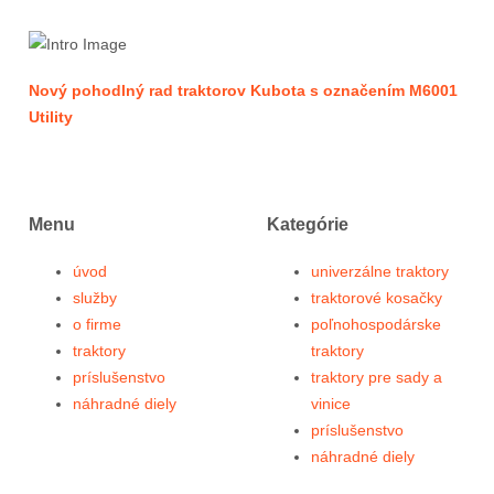
Nový pohodlný rad traktorov Kubota s označením M6001
Utility
Menu
Kategórie
úvod
univerzálne traktory
služby
traktorové kosačky
o firme
poľnohospodárske
traktory
traktory
príslušenstvo
traktory pre sady a
náhradné diely
vinice
príslušenstvo
náhradné diely