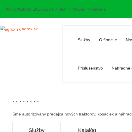
Akcia! Kubota EK1 261DT + pluh + rotaváor + závažie
agrox.sk
Služby
O firme
Nov
Príslušenstvo
Náhradné d
. . . . . . . .
Sme autorizovaný predajca nových traktorov, kosačiek a náhrad
Služby
Katalóg