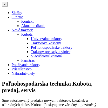
×
Služby
O firme
Kontakt
Aktuálne dianie
Nové traktory
Kubota
Univerzálne traktory
Traktorové kosačky
Poľnohospodárske traktory
Traktory pre sady a vinice
Viacúčelové vozidlá
Farmtrac
Používané traktory
Príslušenstvo
Náhradné diely
Poľnohospodárska technika Kubota,
predaj, servis
Sme autorizovaný predajca nových traktorov, kosačiek a
náhradných dielov Kubota. Poskytujeme záručný a pozáručný