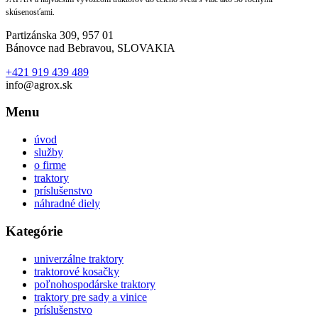
skúsenosťami.
Partizánska 309, 957 01
Bánovce nad Bebravou, SLOVAKIA
+421 919 439 489
info@agrox.sk
Menu
úvod
služby
o firme
traktory
príslušenstvo
náhradné diely
Kategórie
univerzálne traktory
traktorové kosačky
poľnohospodárske traktory
traktory pre sady a vinice
príslušenstvo