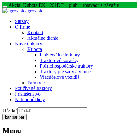
Akcia! Kubota EK1 261DT + pluh + rotaváor + závažie
agrox.sk
Služby
O firme
Kontakt
Aktuálne dianie
Nové traktory
Kubota
Univerzálne traktory
Traktorové kosačky
Poľnohospodárske traktory
Traktory pre sady a vinice
Viacúčelové vozidlá
Farmtrac
Používané traktory
Príslušenstvo
Náhradné diely
Hľadať
bar
bar
bar
Menu