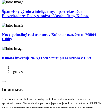
Španielsky výrobca inteligentných postrekovačov –
Pulverizadores Fede, sa stáva súčasťou firmy Kubota
Nový pohodlný rad traktorov Kubota s označením M6001
Utility
Kubota investuje do AgTech Startupu so sídlom v USA
agrox.sk
Informácie
Sme priamym distribútorom a predajcom traktorov dovážaných z Japonska bez
sprostredkovania. Náš obchodný partner v japonsku je zmluvným partnerom KUBOTA-
JAPAN a najväčším vývozcom traktorov do celého sveta s viac ako 30 ročnými