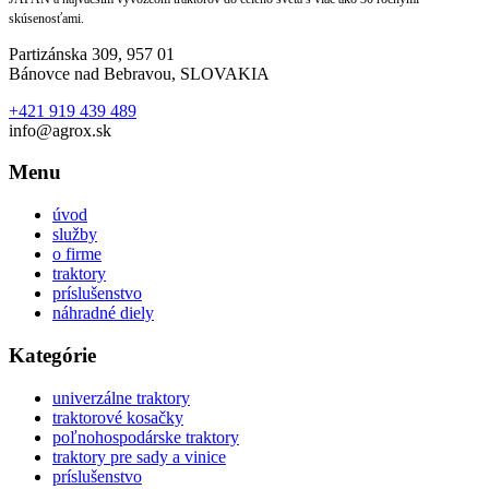
skúsenosťami.
Partizánska 309, 957 01
Bánovce nad Bebravou, SLOVAKIA
+421 919 439 489
info@agrox.sk
Menu
úvod
služby
o firme
traktory
príslušenstvo
náhradné diely
Kategórie
univerzálne traktory
traktorové kosačky
poľnohospodárske traktory
traktory pre sady a vinice
príslušenstvo