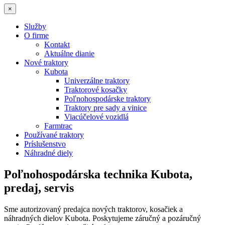
×
Služby
O firme
Kontakt
Aktuálne dianie
Nové traktory
Kubota
Univerzálne traktory
Traktorové kosačky
Poľnohospodárske traktory
Traktory pre sady a vinice
Viacúčelové vozidlá
Farmtrac
Používané traktory
Príslušenstvo
Náhradné diely
Poľnohospodárska technika Kubota,
predaj, servis
Sme autorizovaný predajca nových traktorov, kosačiek a
náhradných dielov Kubota. Poskytujeme záručný a pozáručný