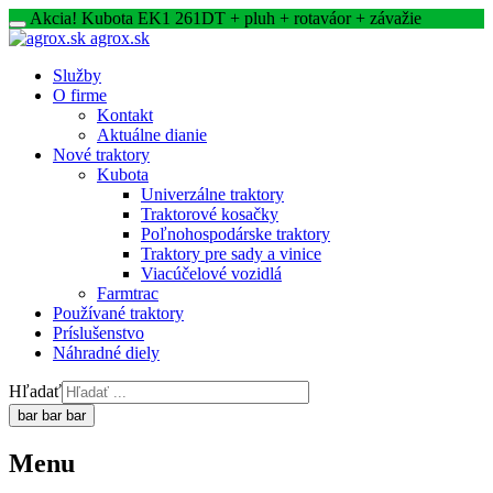
Akcia! Kubota EK1 261DT + pluh + rotaváor + závažie
agrox.sk
Služby
O firme
Kontakt
Aktuálne dianie
Nové traktory
Kubota
Univerzálne traktory
Traktorové kosačky
Poľnohospodárske traktory
Traktory pre sady a vinice
Viacúčelové vozidlá
Farmtrac
Používané traktory
Príslušenstvo
Náhradné diely
Hľadať
bar
bar
bar
Menu