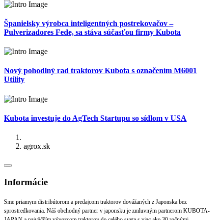
Španielsky výrobca inteligentných postrekovačov –
Pulverizadores Fede, sa stáva súčasťou firmy Kubota
Nový pohodlný rad traktorov Kubota s označením M6001
Utility
Kubota investuje do AgTech Startupu so sídlom v USA
agrox.sk
Informácie
Sme priamym distribútorom a predajcom traktorov dovážaných z Japonska bez
sprostredkovania. Náš obchodný partner v japonsku je zmluvným partnerom KUBOTA-
JAPAN a najväčším vývozcom traktorov do celého sveta s viac ako 30 ročnými