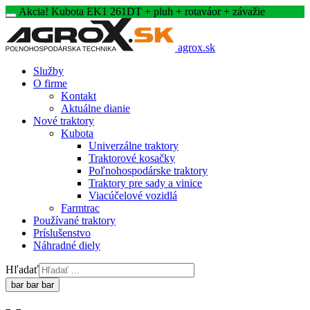
Akcia! Kubota EK1 261DT + pluh + rotaváor + závažie
agrox.sk
Služby
O firme
Kontakt
Aktuálne dianie
Nové traktory
Kubota
Univerzálne traktory
Traktorové kosačky
Poľnohospodárske traktory
Traktory pre sady a vinice
Viacúčelové vozidlá
Farmtrac
Používané traktory
Príslušenstvo
Náhradné diely
Hľadať
bar
bar
bar