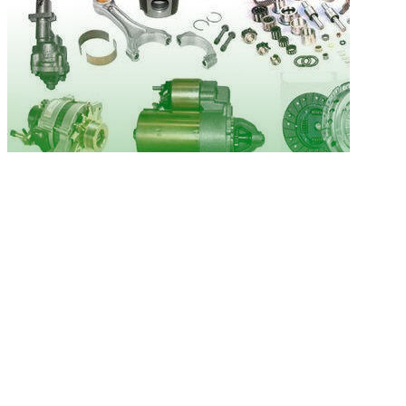
Náhradné diely
Náhradné diely a príslušentvo pre traktory KUBOTA a iné.