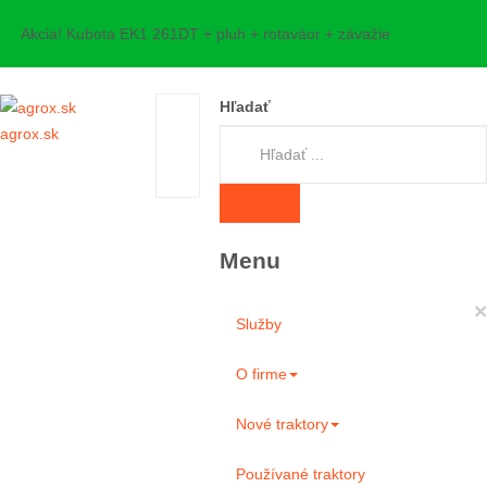
Akcia! Kubota EK1 261DT + pluh + rotaváor + závažie
Hľadať
agrox.sk
Menu
×
Služby
O firme
Nové traktory
Používané traktory