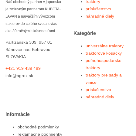
traktory
Náš obchodný partner v japonsku
príslušenstvo
je zmluvným partnerom KUBOTA-
náhradné diely
JAPAN a najväčším vývozcom
traktorov do celého sveta s viac
ako 30 ročnými skúsenosťami.
Kategórie
Partizánska 309, 957 01
univerzálne traktory
Bánovce nad Bebravou,
traktorové kosačky
SLOVAKIA
poľnohospodárske
traktory
+421 919 439 489
traktory pre sady a
info@agrox.sk
vinice
príslušenstvo
náhradné diely
Informácie
obchodné podmienky
reklamačné podmienky