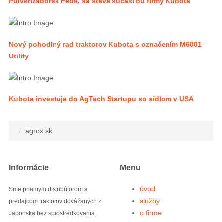
Pulverizadores Fede, sa stáva súčasťou firmy Kubota
Nový pohodlný rad traktorov Kubota s označením M6001
Utility
Kubota investuje do AgTech Startupu so sídlom v USA
agrox.sk
Informácie
Menu
úvod
Sme priamym distribútorom a
služby
predajcom traktorov dovážaných z
o firme
Japonska bez sprostredkovania.