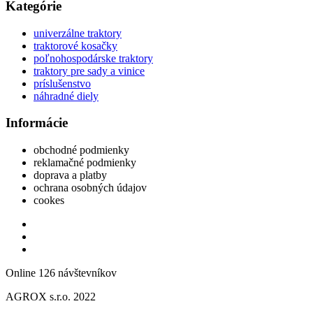
Kategórie
univerzálne traktory
traktorové kosačky
poľnohospodárske traktory
traktory pre sady a vinice
príslušenstvo
náhradné diely
Informácie
obchodné podmienky
reklamačné podmienky
doprava a platby
ochrana osobných údajov
cookes
Online 126 návštevníkov
AGROX s.r.o. 2022