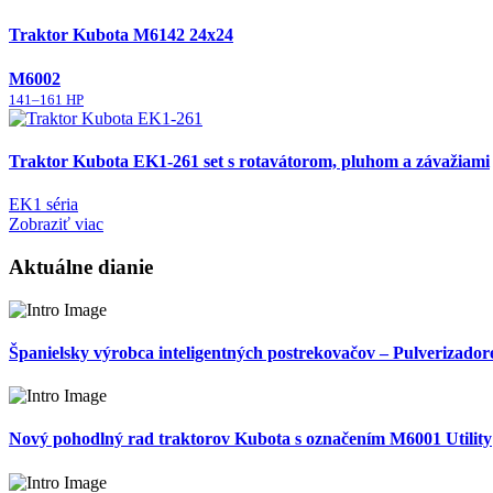
Traktor Kubota M6142 24x24
M6002
141–161 HP
Traktor Kubota EK1-261 set s rotavátorom, pluhom a závažiami
EK1 séria
Zobraziť viac
Aktuálne dianie
Španielsky výrobca inteligentných postrekovačov – Pulverizador
Nový pohodlný rad traktorov Kubota s označením M6001 Utility