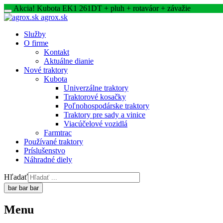
Akcia! Kubota EK1 261DT + pluh + rotaváor + závažie
agrox.sk
Služby
O firme
Kontakt
Aktuálne dianie
Nové traktory
Kubota
Univerzálne traktory
Traktorové kosačky
Poľnohospodárske traktory
Traktory pre sady a vinice
Viacúčelové vozidlá
Farmtrac
Používané traktory
Príslušenstvo
Náhradné diely
Hľadať
bar
bar
bar
Menu