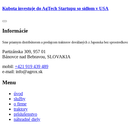
Kubota investuje do AgTech Startupu so sídlom v USA
Informácie
Sme priamym distribútorom a predajcom traktorov dovážaných z Japonska bez sprostredko
Partizánska 309, 957 01
Bánovce nad Bebravou, SLOVAKIA
mobil:
+421 919 439 489
e-mail: info@agrox.sk
Menu
úvod
služby
o firme
traktory
príslušenstvo
náhradné diely