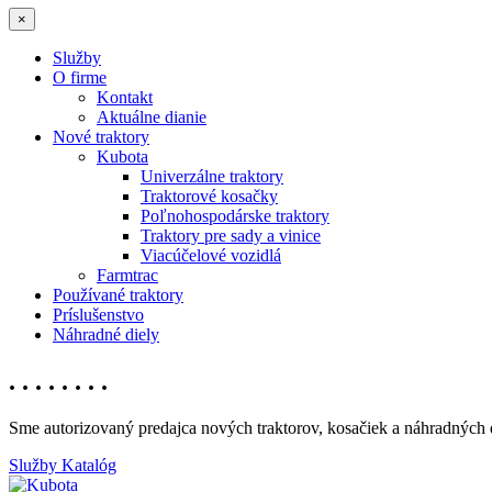
×
Služby
O firme
Kontakt
Aktuálne dianie
Nové traktory
Kubota
Univerzálne traktory
Traktorové kosačky
Poľnohospodárske traktory
Traktory pre sady a vinice
Viacúčelové vozidlá
Farmtrac
Používané traktory
Príslušenstvo
Náhradné diely
. . . . . . . .
Sme autorizovaný predajca nových traktorov, kosačiek a náhradných d
Služby
Katalóg